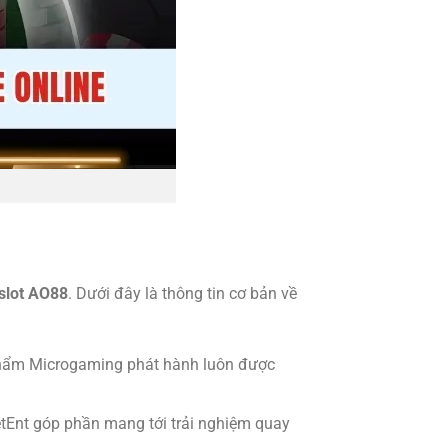
slot AO88
. Dưới đây là thông tin cơ bản về
n phẩm Microgaming phát hành luôn được
NetEnt góp phần mang tới trải nghiệm quay