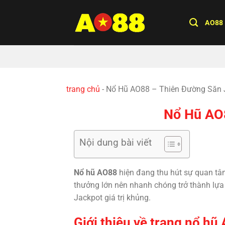
Skip
to
AO88
content
trang chủ
-
Nổ Hũ AO88 – Thiên Đường Săn 
Nổ Hũ AO
Nội dung bài viết
Nổ hũ AO88
hiện đang thu hút sự quan tâm
thưởng lớn nên nhanh chóng trở thành lựa 
Jackpot giá trị khủng.
Giới thiệu về trang nổ hũ