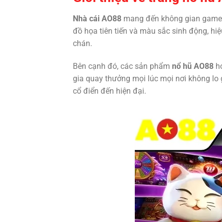
Nhà cái AO88
mang đến không gian game s
đồ họa tiên tiến và màu sắc sinh động, hi
chán.
Bên cạnh đó, các sản phẩm
nổ hũ AO88
ho
gia quay thưởng mọi lúc mọi nơi không lo g
cổ điển đến hiện đại.