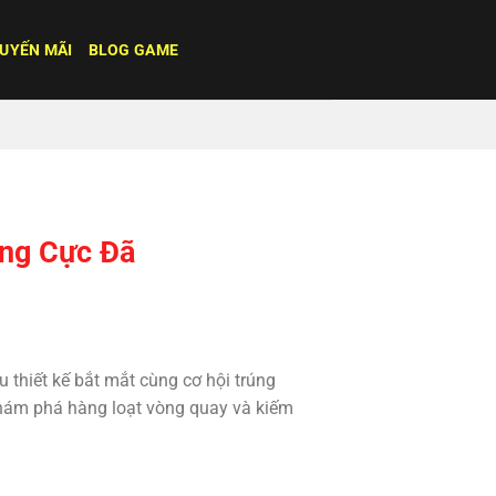
UYẾN MÃI
BLOG GAME
ng Cực Đã
 thiết kế bắt mắt cùng cơ hội trúng
hám phá hàng loạt vòng quay và kiếm