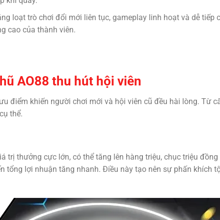
p khi quay.
g loạt trò chơi đổi mới liên tục, gameplay linh hoạt và dễ tiế
g cao của thành viên.
hũ AO88 thu hút hội viên
u điểm khiến người chơi mới và hội viên cũ đều hài lòng. Từ cấ
cụ thể.
giá trị thưởng cực lớn, có thể tăng lên hàng triệu, chục triệu đồ
ến tổng lợi nhuận tăng nhanh. Điều này tạo nên sự phấn khích tộ