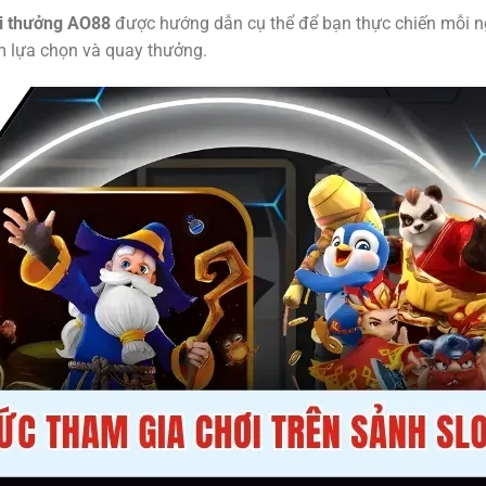
i thưởng AO88
được hướng dẫn cụ thể để bạn thực chiến mỗi n
âm lựa chọn và quay thưởng.