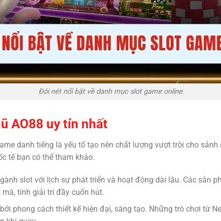
Đôi nét nổi bật về danh mục slot game online
ũ AO88 uy tín nhất
ame danh tiếng là yếu tố tạo nên chất lượng vượt trội cho sảnh
ốc tế bạn có thể tham khảo.
gành slot với lịch sự phát triển và hoạt động dài lâu. Các sả
à, tính giải trí đầy cuốn hút.
 bởi phong cách thiết kế hiện đại, sáng tạo. Những trò chơi từ 