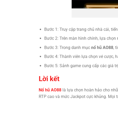
Bước 1: Truy cập trang chủ nhà cái, ti
Bước 2: Trên màn hình chính, lựa chọn 
Bước 3: Trong danh mục
nổ hũ AO88
, 
Bước 4: Thành viên lựa chọn vé cược, h
Bước 5: Sảnh game cung cấp các giá trị 
Lời kết
Nổ hũ AO88
là lựa chọn hoàn hảo cho nhữ
RTP cao và mức Jackpot cực khủng. Mọi tr