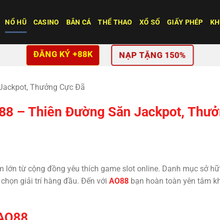
NỔ HŨ
CASINO
BẮN CÁ
THỂ THAO
XỔ SỐ
GIẤY PHÉP
KH
ĐĂNG KÝ +88K
NẠP TẶNG 150%
Jackpot, Thưởng Cực Đã
88 – Thiên Đường Săn Jackpot, Thưở
 lớn từ cộng đồng yêu thích game slot online. Danh mục sở hữu
chọn giải trí hàng đầu. Đến với
AO88
bạn hoàn toàn yên tâm k
 AO88